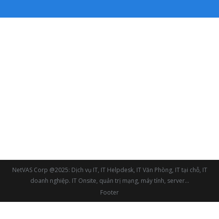
NetVAS Corp @2025: Dịch vụ IT, IT Helpdesk, IT Văn Phòng, IT tại chỗ, IT
doanh nghiệp. IT Onsite, quản trị mạng, máy tính, server...
Footer