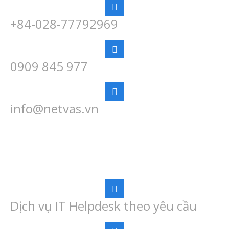
+84-028-77792969
0909 845 977
info@netvas.vn
DỊCH VỤ IT CHUYÊN NGHIỆP
Dịch vụ IT Helpdesk theo yêu cầu