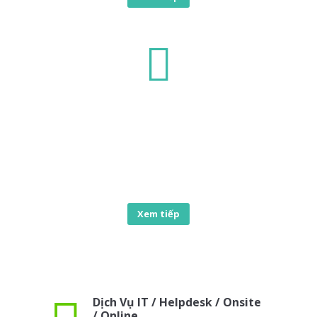
Dữ liệu trực tuyến (VAS)
Ngoài dịch vụ IT, NetVAS còn cung cấp dịch vụ VAS gồm:
Cloud Server, Ảo hóa, Hosting, Email, Thuê máy chủ, Đặt
máy chủ…
Xem tiếp
Dịch Vụ IT / Helpdesk / Onsite
/ Online