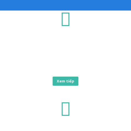
Dịch vụ IT
Doanh nghiệp chưa có nhân viên IT, NetVAS là đơn vị phù
hợp và nhận nhiệm vụ hỗ trợ user trong công ty Quý khách.
Đặt biệt chi phí cực kỳ linh hoạt.
Xem tiếp
Hệ thống mạng CNTT