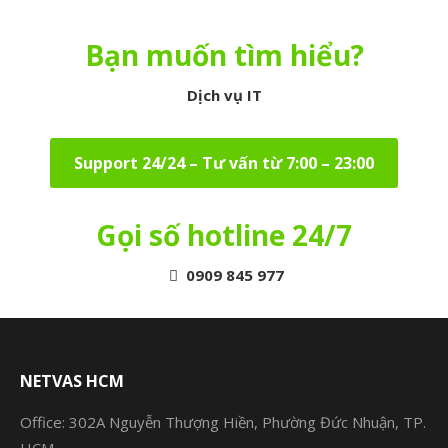
Bạn muốn tìm hiểu?
Dịch vụ IT
Support 24/24 – Tư vấn từ 7:00 – 23:00
Gọi số hotline 24/7
0909 845 977
NETVAS HCM
Office: 302A Nguyễn Thượng Hiền, Phường Đức Nhuận, TP.