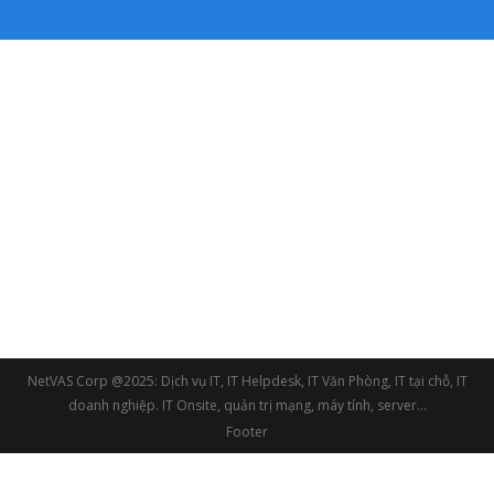
NetVAS Corp @2025: Dịch vụ IT, IT Helpdesk, IT Văn Phòng, IT tại chỗ, IT
doanh nghiệp. IT Onsite, quản trị mạng, máy tính, server...
Footer