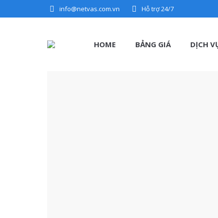
info@netvas.com.vn
Hỗ trợ 24/7
HOME
BẢNG GIÁ
DỊCH VỤ