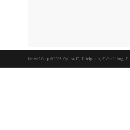
NetVAS Corp @2025: Dịch vụ IT, IT Helpdesk, IT Văn Phòng, IT tạ