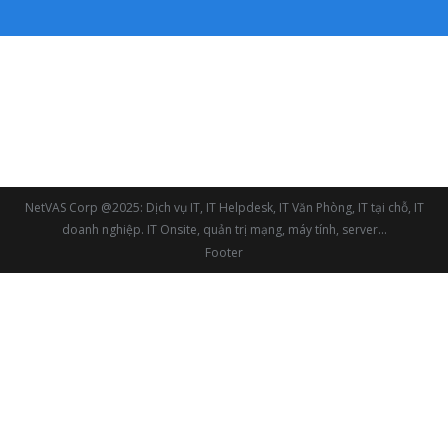
NetVAS Corp @2025: Dịch vụ IT, IT Helpdesk, IT Văn Phòng, IT tại chỗ, IT
doanh nghiệp. IT Onsite, quản trị mạng, máy tính, server...
Footer