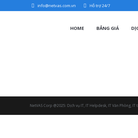
info@netvas.com.vn
Hỗ trợ 24/7
HOME
BẢNG GIÁ
DỊ
NetVAS Corp @2025: Dịch vụ IT, IT Helpdesk, IT Văn Phòng, IT tạ