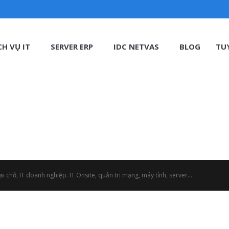
CH VỤ IT
SERVER ERP
IDC NETVAS
BLOG
TU
i chỗ, IT doanh nghiệp. IT Onsite, quản trị mạng, máy tính, server...