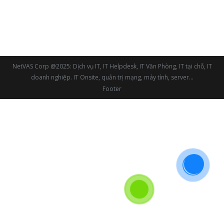
trị hệ thống internet mạng Doanh Nghiệp tại NetVAS
“Thực hiện: – Hệ thống mạng đơn giản: 500,000 vnđ
/ tháng – Hệ thống mạng vừa: 1,000,000 vnđ /
tháng – Hệ thống mạng lớn:…
NetVAS Corp @2025: Dịch vụ IT, IT Helpdesk, IT Văn Phòng, IT tại chỗ, IT
doanh nghiệp. IT Onsite, quản trị mạng, máy tính, server...
Footer