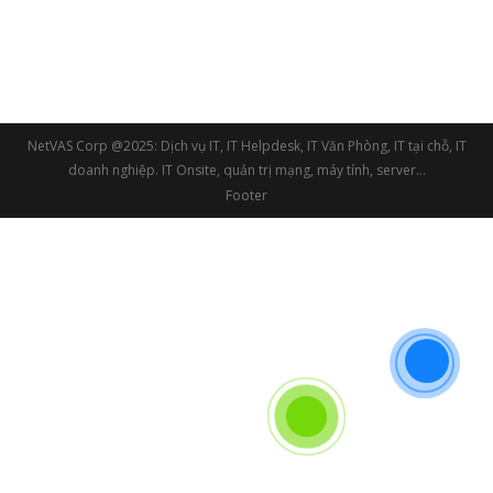
trị hệ thống internet mạng Doanh Nghiệp tại NetVAS
“Thực hiện: – Hệ thống mạng đơn giản: 500,000 vnđ
/ tháng – Hệ thống mạng vừa: 1,000,000 vnđ /
tháng – Hệ thống mạng lớn:…
NetVAS Corp @2025: Dịch vụ IT, IT Helpdesk, IT Văn Phòng, IT tại chỗ, IT
doanh nghiệp. IT Onsite, quản trị mạng, máy tính, server...
Footer